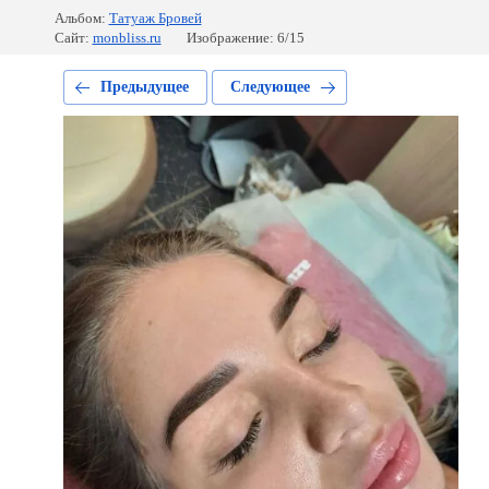
Альбом:
Татуаж Бровей
Сайт:
monbliss.ru
Изображение: 6/15
Предыдущее
Следующее